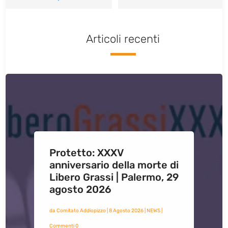
Articoli recenti
Protetto: XXXV
anniversario della morte di
Libero Grassi | Palermo, 29
agosto 2026
da
Comitato Addiopizzo
|
8 Agosto 2026
|
NEWS
|
Commenti 0