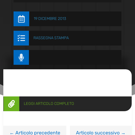

19 DICEMBRE 2013

RASSEGNA STAMPA


LEGGI ARTICOLO COMPLETO
←
Articolo precedente
Articolo successivo
→