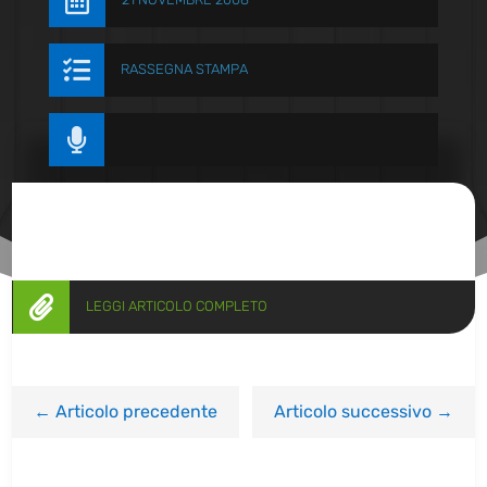


RASSEGNA STAMPA


LEGGI ARTICOLO COMPLETO
←
Articolo precedente
Articolo successivo
→