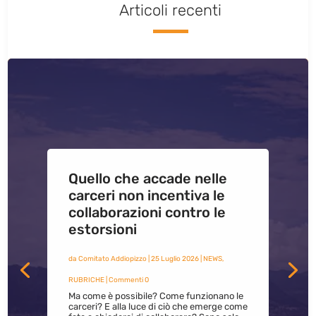
Articoli recenti
Quello che accade nelle
carceri non incentiva le
collaborazioni contro le
estorsioni
da
Comitato Addiopizzo
|
25 Luglio 2026
|
NEWS
,
RUBRICHE
| Commenti 0
Ma come è possibile? Come funzionano le
carceri? E alla luce di ciò che emerge come