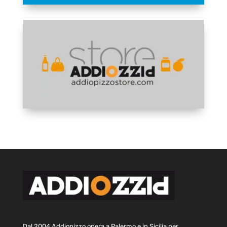
Dal 2004 Addiopizzo opera a Palermo e in Sicilia per