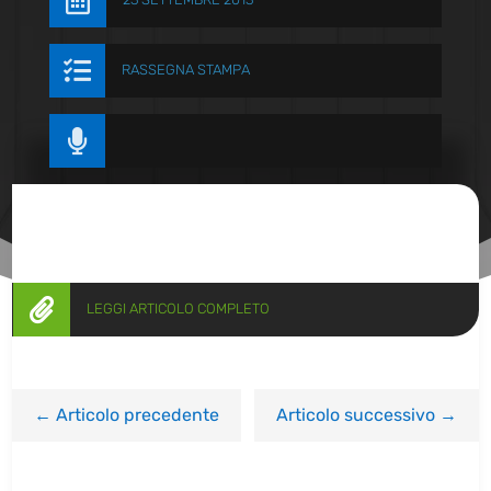


RASSEGNA STAMPA


LEGGI ARTICOLO COMPLETO
←
Articolo precedente
Articolo successivo
→