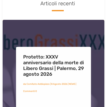
Articoli recenti
Protetto: XXXV
anniversario della morte di
Libero Grassi | Palermo, 29
agosto 2026
da
Comitato Addiopizzo
|
8 Agosto 2026
|
NEWS
|
Commenti 0