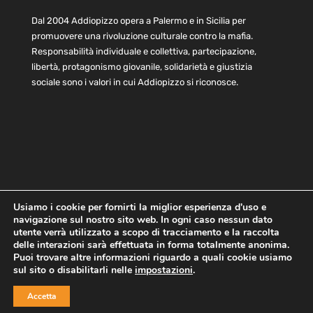
Dal 2004 Addiopizzo opera a Palermo e in Sicilia per
promuovere una rivoluzione culturale contro la mafia.
Responsabilità individuale e collettiva, partecipazione,
libertà, protagonismo giovanile, solidarietà e giustizia
sociale sono i valori in cui Addiopizzo si riconosce.
Usiamo i cookie per fornirti la miglior esperienza d'uso e
navigazione sul nostro sito web. In ogni caso nessun dato
Home
Statuto e bilancio
Contatti
utente verrà utilizzato a scopo di tracciamento e la raccolta
Privacy
Cookie
Child Protection Policy
delle interazioni sarà effettuata in forma totalmente anonima.
Puoi trovare altre informazioni riguardo a quali cookie usiamo
sul sito o disabilitarli nelle
impostazioni
.
Copyright © 2021 AddioPizzo | Tutti i diritti riservati | Sede
Accetta
Centrale: via Lincoln 131, 90133 Palermo