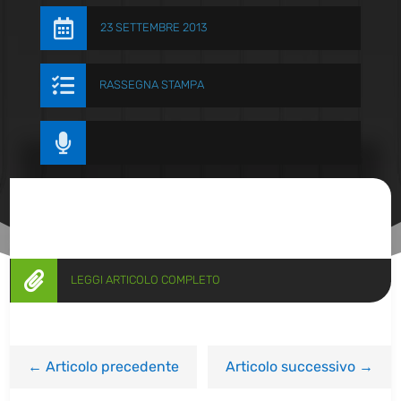

23 SETTEMBRE 2013

RASSEGNA STAMPA


LEGGI ARTICOLO COMPLETO
←
Articolo precedente
Articolo successivo
→