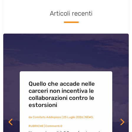
Articoli recenti
Quello che accade nelle
carceri non incentiva le
collaborazioni contro le
estorsioni
da
Comitato Addiopizzo
|
25 Luglio 2026
|
NEWS
,
RUBRICHE
| Commenti 0