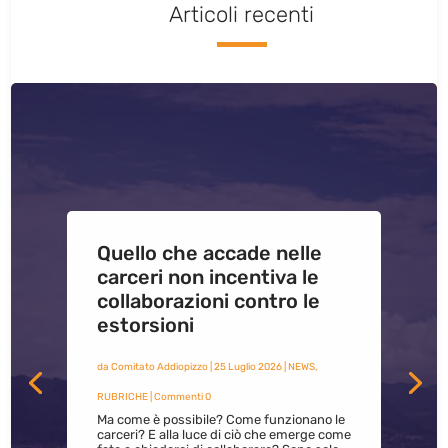
Articoli recenti
Quello che accade nelle
carceri non incentiva le
collaborazioni contro le
estorsioni
da
Comitato Addiopizzo
|
25 Luglio 2026
|
NEWS
,
RUBRICHE
| Commenti 0
Ma come è possibile? Come funzionano le
carceri? E alla luce di ciò che emerge come