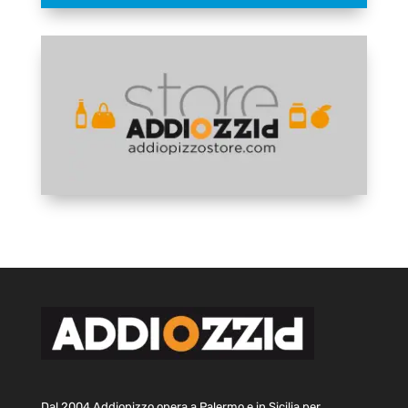
Dal 2004 Addiopizzo opera a Palermo e in Sicilia per