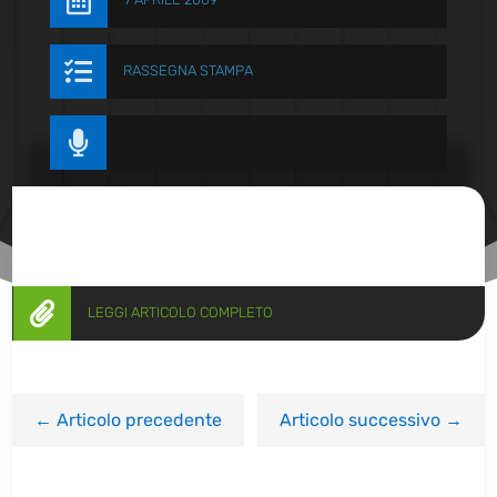


RASSEGNA STAMPA


LEGGI ARTICOLO COMPLETO
←
Articolo precedente
Articolo successivo
→