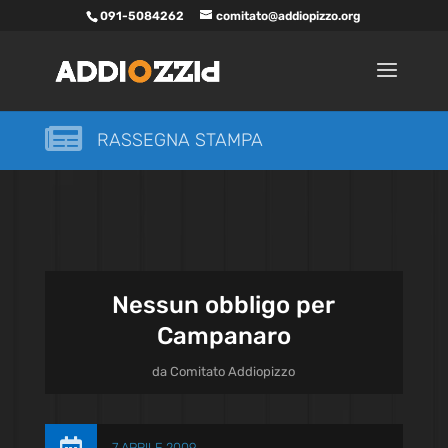
091-5084262
comitato@addiopizzo.org

RASSEGNA STAMPA
Nessun obbligo per
Campanaro
da
Comitato Addiopizzo
7 APRILE 2009