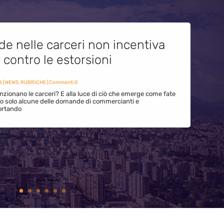
de nelle carceri non incentiva
i contro le estorsioni
6
|
NEWS
,
RUBRICHE
| Commenti 0
zionano le carceri? E alla luce di ciò che emerge come fate
ono solo alcune delle domande di commercianti e
ortando