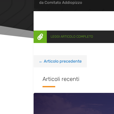
da
Comitato Addiopizzo

LEGGI ARTICOLO COMPLETO
←
Articolo precedente
Articoli recenti