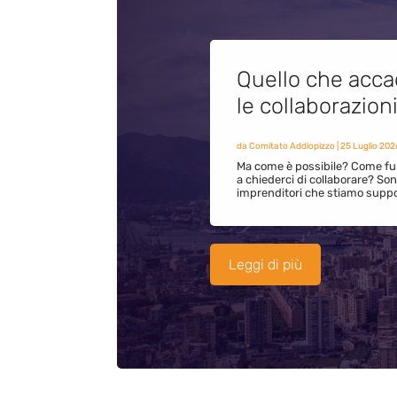
Quello che acca
le collaborazion
da
Comitato Addiopizzo
|
25 Luglio 202
Ma come è possibile? Come fun
a chiederci di collaborare? S
imprenditori che stiamo supp
Leggi di più