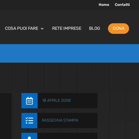
Home
Contatti
COSA PUOI FARE
RETE IMPRESE
BLOG
DONA

18 APRILE 2008

RASSEGNA STAMPA