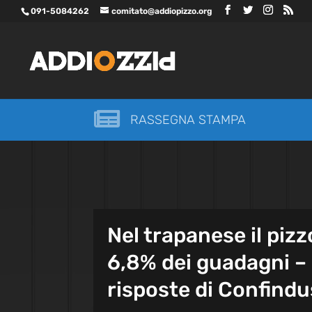
091-5084262
comitato@addiopizzo.org

RASSEGNA STAMPA
Nel trapanese il pizz
6,8% dei guadagni – 
risposte di Confindu