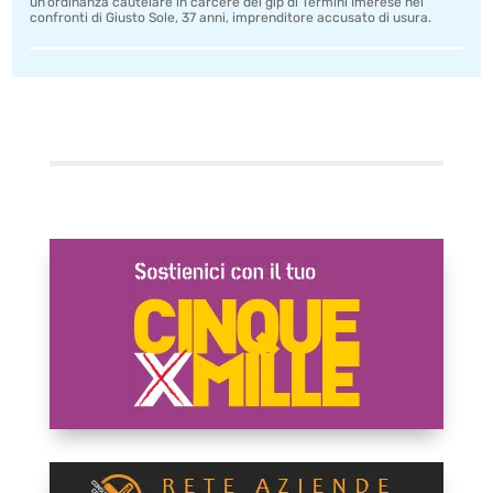
un’ordinanza cautelare in carcere del gip di Termini Imerese nei
confronti di Giusto Sole, 37 anni, imprenditore accusato di usura.