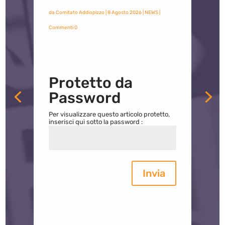
da
Comitato Addiopizzo
|
8 Agosto 2026
|
NEWS
|
Commenti 0
Protetto da
Password
Per visualizzare questo articolo protetto,
inserisci qui sotto la password :
Invia