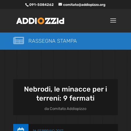
091-5084262
comitato@addiopizzo.org

RASSEGNA STAMPA
Nebrodi, le minacce per i
terreni: 9 fermati
da
Comitato Addiopizzo
16 FEBBRAIO 2017