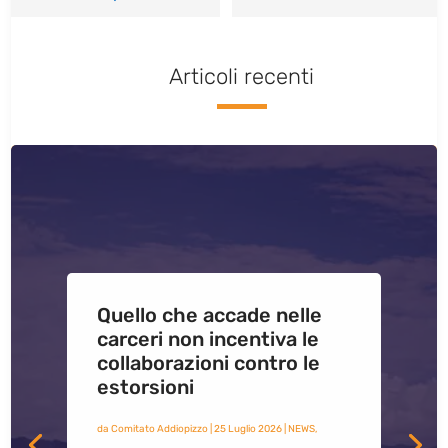
Articoli recenti
Quello che accade nelle
carceri non incentiva le
collaborazioni contro le
estorsioni
da
Comitato Addiopizzo
|
25 Luglio 2026
|
NEWS
,