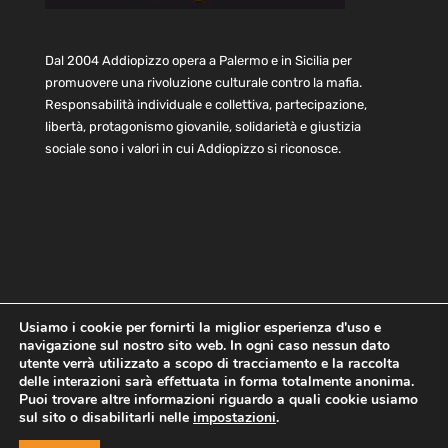
Dal 2004 Addiopizzo opera a Palermo e in Sicilia per
promuovere una rivoluzione culturale contro la mafia.
Responsabilità individuale e collettiva, partecipazione,
libertà, protagonismo giovanile, solidarietà e giustizia
sociale sono i valori in cui Addiopizzo si riconosce.
Usiamo i cookie per fornirti la miglior esperienza d'uso e
navigazione sul nostro sito web. In ogni caso nessun dato
Home
Statuto e bilancio
Contatti
utente verrà utilizzato a scopo di tracciamento e la raccolta
Privacy
Cookie
Child Protection Policy
delle interazioni sarà effettuata in forma totalmente anonima.
Puoi trovare altre informazioni riguardo a quali cookie usiamo
sul sito o disabilitarli nelle
impostazioni
.
Copyright © 2021 AddioPizzo | Tutti i diritti riservati | Sede