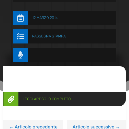

12 MARZO 2014

RASSEGNA STAMPA


LEGGI ARTICOLO COMPLETO
←
Articolo precedente
Articolo successivo
→