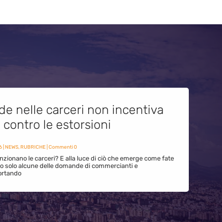
de nelle carceri non incentiva
i contro le estorsioni
6
|
NEWS
,
RUBRICHE
| Commenti 0
zionano le carceri? E alla luce di ciò che emerge come fate
ono solo alcune delle domande di commercianti e
ortando