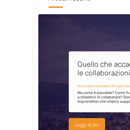
Quello che acca
le collaborazion
da
Comitato Addiopizzo
|
25 Luglio 202
Ma come è possibile? Come fun
a chiederci di collaborare? S
imprenditori che stiamo supp
Leggi di più