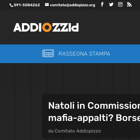
091-5084262
comitato@addiopizzo.org

RASSEGNA STAMPA
Natoli in Commission
mafia-appalti? Borse
da
Comitato Addiopizzo