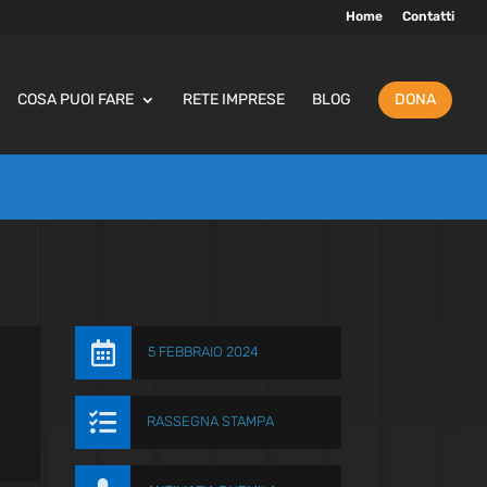
Home
Contatti
COSA PUOI FARE
RETE IMPRESE
BLOG
DONA

5 FEBBRAIO 2024

RASSEGNA STAMPA