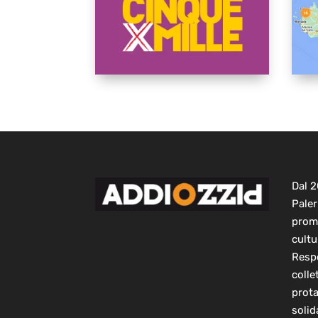
Dal 
Paler
prom
cultu
Respo
colle
prot
solid