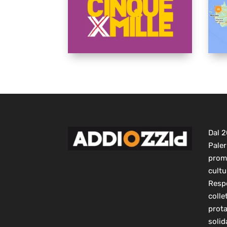
Dal 
Paler
prom
cultu
Respo
colle
prot
solid