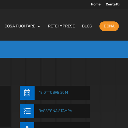
Home
Contatti
COSA PUOI FARE
RETE IMPRESE
BLOG
DONA

18 OTTOBRE 2014

RASSEGNA STAMPA