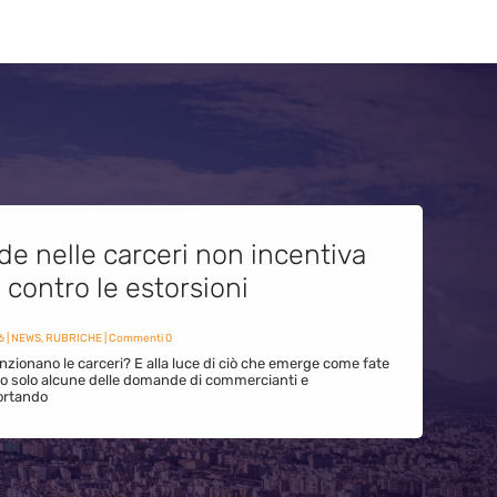
de nelle carceri non incentiva
i contro le estorsioni
6
|
NEWS
,
RUBRICHE
| Commenti 0
zionano le carceri? E alla luce di ciò che emerge come fate
ono solo alcune delle domande di commercianti e
ortando