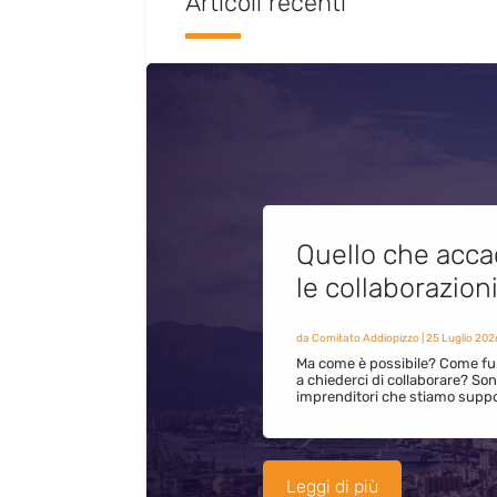
Articoli recenti
Quello che acca
le collaborazion
da
Comitato Addiopizzo
|
25 Luglio 202
Ma come è possibile? Come fun
a chiederci di collaborare? S
imprenditori che stiamo supp
Leggi di più