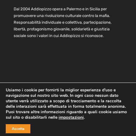
Dal 2004 Addiopizzo opera a Palermo e in Sicilia per
promuovere una rivoluzione culturale contro la mafia.
Responsabilità individuale e collettiva, partecipazione,
libertà, protagonismo giovanile, solidarietà e giustizia
sociale sono i valori in cui Addiopizzo si riconosce.
Usiamo i cookie per fornirti la miglior esperienza d'uso e
navigazione sul nostro sito web. In ogni caso nessun dato
Home
Statuto e bilancio
Contatti
utente verrà utilizzato a scopo di tracciamento e la raccolta
Privacy
Cookie
Child Protection Policy
delle interazioni sarà effettuata in forma totalmente anonima.
Puoi trovare altre informazioni riguardo a quali cookie usiamo
sul sito o disabilitarli nelle
impostazioni
.
Copyright © 2021 AddioPizzo | Tutti i diritti riservati | Sede
Accetta
Centrale: via Lincoln 131, 90133 Palermo