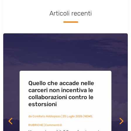
Articoli recenti
Quello che accade nelle
carceri non incentiva le
collaborazioni contro le
estorsioni
da
Comitato Addiopizzo
|
25 Luglio 2026
|
NEWS
,
RUBRICHE
| Commenti 0