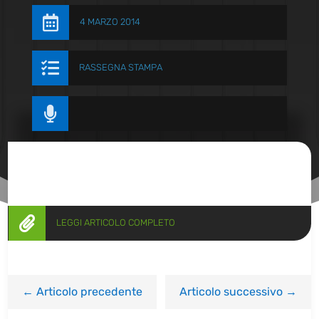

4 MARZO 2014

RASSEGNA STAMPA


LEGGI ARTICOLO COMPLETO
←
Articolo precedente
Articolo successivo
→