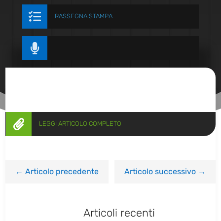

RASSEGNA STAMPA


LEGGI ARTICOLO COMPLETO
←
Articolo precedente
Articolo successivo
→
Articoli recenti