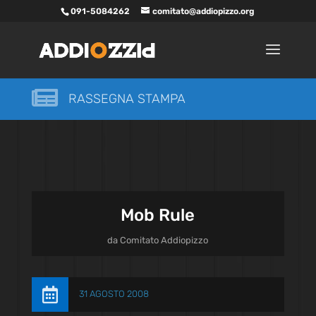
091-5084262
comitato@addiopizzo.org

RASSEGNA STAMPA
Mob Rule
da
Comitato Addiopizzo

31 AGOSTO 2008