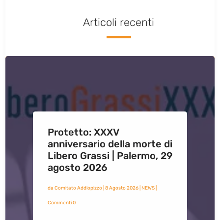
Articoli recenti
Protetto: XXXV
anniversario della morte di
Libero Grassi | Palermo, 29
agosto 2026
da
Comitato Addiopizzo
|
8 Agosto 2026
|
NEWS
|
Commenti 0