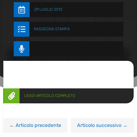

29 LUGLIO 2013

RASSEGNA STAMPA


LEGGI ARTICOLO COMPLETO
←
Articolo precedente
Articolo successivo
→