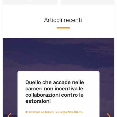
Articoli recenti
Quello che accade nelle
carceri non incentiva le
collaborazioni contro le
estorsioni
da
Comitato Addiopizzo
|
25 Luglio 2026
|
NEWS
,