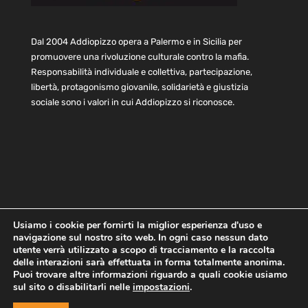
Dal 2004 Addiopizzo opera a Palermo e in Sicilia per
promuovere una rivoluzione culturale contro la mafia.
Responsabilità individuale e collettiva, partecipazione,
libertà, protagonismo giovanile, solidarietà e giustizia
sociale sono i valori in cui Addiopizzo si riconosce.
Usiamo i cookie per fornirti la miglior esperienza d'uso e
navigazione sul nostro sito web. In ogni caso nessun dato
Home
Statuto e bilancio
Contatti
utente verrà utilizzato a scopo di tracciamento e la raccolta
Privacy
Cookie
Child Protection Policy
delle interazioni sarà effettuata in forma totalmente anonima.
Puoi trovare altre informazioni riguardo a quali cookie usiamo
sul sito o disabilitarli nelle
impostazioni
.
Copyright © 2021 AddioPizzo | Tutti i diritti riservati | Sede