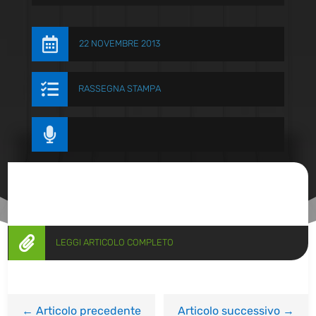

22 NOVEMBRE 2013

RASSEGNA STAMPA


LEGGI ARTICOLO COMPLETO
←
Articolo precedente
Articolo successivo
→