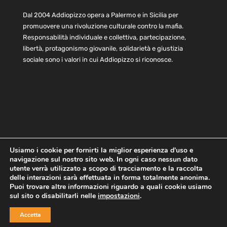
Dal 2004 Addiopizzo opera a Palermo e in Sicilia per
promuovere una rivoluzione culturale contro la mafia.
Responsabilità individuale e collettiva, partecipazione,
libertà, protagonismo giovanile, solidarietà e giustizia
sociale sono i valori in cui Addiopizzo si riconosce.
Usiamo i cookie per fornirti la miglior esperienza d'uso e
navigazione sul nostro sito web. In ogni caso nessun dato
Home
Statuto e bilancio
Contatti
utente verrà utilizzato a scopo di tracciamento e la raccolta
Privacy
Cookie
Child Protection Policy
delle interazioni sarà effettuata in forma totalmente anonima.
Puoi trovare altre informazioni riguardo a quali cookie usiamo
sul sito o disabilitarli nelle
impostazioni
.
Copyright © 2021 AddioPizzo | Tutti i diritti riservati | Sede
Accetta
Centrale: via Lincoln 131, 90133 Palermo