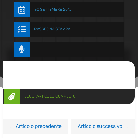

30 SETTEMBRE 2012

RASSEGNA STAMPA


LEGGI ARTICOLO COMPLETO
←
Articolo precedente
Articolo successivo
→