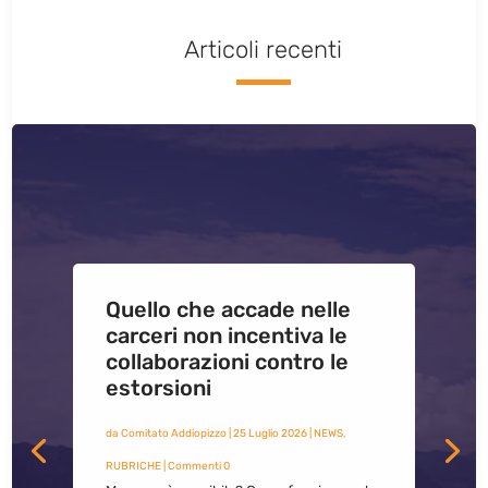
Articoli recenti
Quello che accade nelle
carceri non incentiva le
collaborazioni contro le
estorsioni
da
Comitato Addiopizzo
|
25 Luglio 2026
|
NEWS
,
RUBRICHE
| Commenti 0