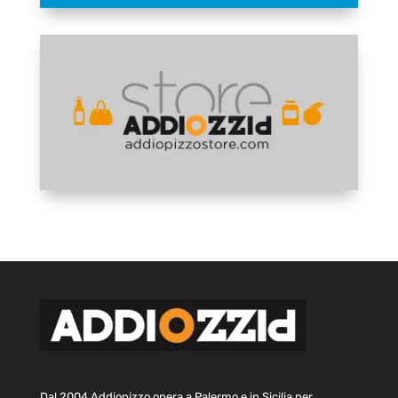
Dal 2004 Addiopizzo opera a Palermo e in Sicilia per