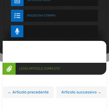


RASSEGNA STAMPA


LEGGI ARTICOLO COMPLETO
←
Articolo precedente
Articolo successivo
→