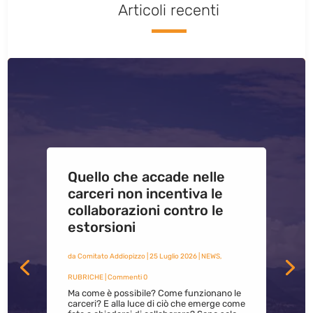
Articoli recenti
Quello che accade nelle
carceri non incentiva le
collaborazioni contro le
estorsioni
da
Comitato Addiopizzo
|
25 Luglio 2026
|
NEWS
,
RUBRICHE
| Commenti 0
Ma come è possibile? Come funzionano le
carceri? E alla luce di ciò che emerge come