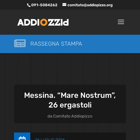
091-5084262
comitato@addiopizzo.org

RASSEGNA STAMPA
Messina. “Mare Nostrum”,
26 ergastoli
da
Comitato Addiopizzo
26 LUGLIO 2006