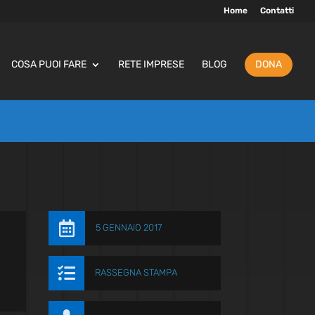
Home
Contatti
COSA PUOI FARE
RETE IMPRESE
BLOG
DONA

5 GENNAIO 2017

RASSEGNA STAMPA