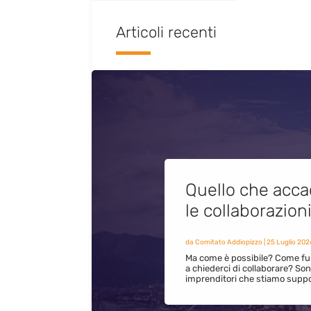
Articoli recenti
Quello che acca
le collaborazion
da
Comitato Addiopizzo
|
25 Luglio 202
Ma come è possibile? Come fun
a chiederci di collaborare? S
imprenditori che stiamo supp