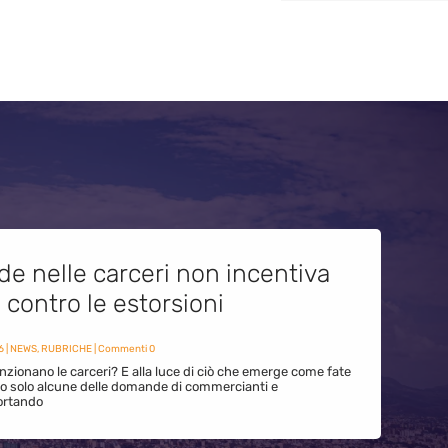
de nelle carceri non incentiva
i contro le estorsioni
6
|
NEWS
,
RUBRICHE
| Commenti 0
zionano le carceri? E alla luce di ciò che emerge come fate
ono solo alcune delle domande di commercianti e
ortando