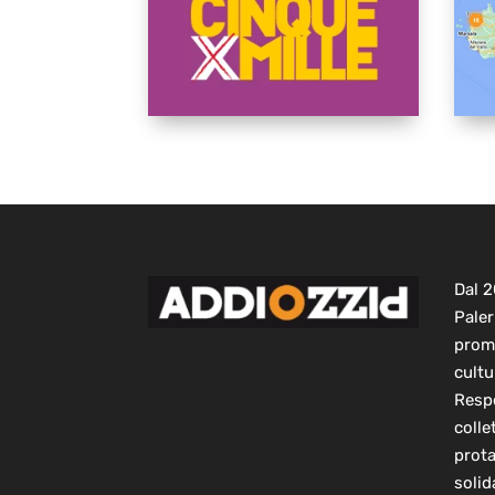
Dal 
Paler
prom
cultu
Respo
colle
prot
solid