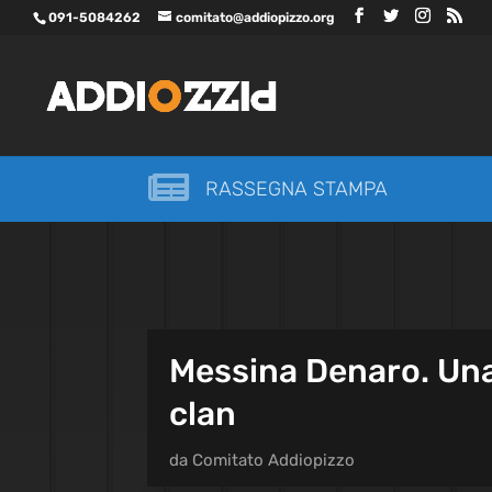
091-5084262
comitato@addiopizzo.org

RASSEGNA STAMPA
Messina Denaro. Una 
clan
da
Comitato Addiopizzo