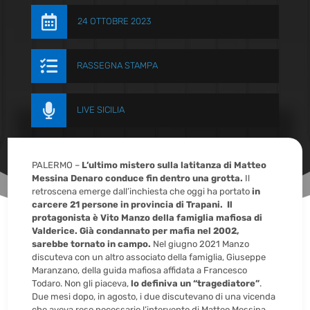

24 OTTOBRE 2023

RASSEGNA STAMPA

LIVE SICILIA
PALERMO –
L’ultimo mistero sulla latitanza di Matteo
Messina Denaro conduce fin dentro una grotta.
Il
retroscena emerge dall’inchiesta che oggi ha portato
in
carcere 21 persone in provincia di Trapani.
Il
protagonista è Vito Manzo della famiglia mafiosa di
Valderice. Già condannato per mafia nel 2002,
sarebbe tornato in campo.
Nel giugno 2021 Manzo
discuteva con un altro associato della famiglia, Giuseppe
Maranzano, della guida mafiosa affidata a Francesco
Todaro. Non gli piaceva,
lo definiva un “tragediatore”
.
Due mesi dopo, in agosto, i due discutevano di una vicenda
che aveva reso necessario l’intervento di Matteo Messina