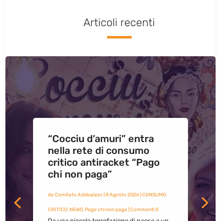
Articoli recenti
“Cocciu d’amuri” entra
nella rete di consumo
critico antiracket “Pago
chi non paga”
da
Comitato Addiopizzo
|
8 Agosto 2026
|
CONSUMO
CRITICO
,
NEWS
,
Pago chi non paga
| Commenti 0
Da una piccola torrefazione di paese a un