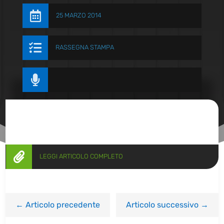

25 MARZO 2014

RASSEGNA STAMPA


LEGGI ARTICOLO COMPLETO
←
Articolo precedente
Articolo successivo
→