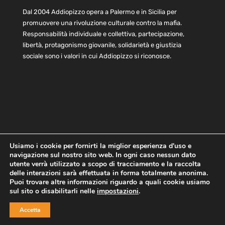
Dal 2004 Addiopizzo opera a Palermo e in Sicilia per
promuovere una rivoluzione culturale contro la mafia.
Responsabilità individuale e collettiva, partecipazione,
libertà, protagonismo giovanile, solidarietà e giustizia
sociale sono i valori in cui Addiopizzo si riconosce.
Usiamo i cookie per fornirti la miglior esperienza d'uso e
navigazione sul nostro sito web. In ogni caso nessun dato
Home
Statuto e bilancio
Contatti
utente verrà utilizzato a scopo di tracciamento e la raccolta
Privacy
Cookie
Child Protection Policy
delle interazioni sarà effettuata in forma totalmente anonima.
Puoi trovare altre informazioni riguardo a quali cookie usiamo
sul sito o disabilitarli nelle
impostazioni
.
Copyright © 2021 AddioPizzo | Tutti i diritti riservati | Sede
Accetta
Centrale: via Lincoln 131, 90133 Palermo