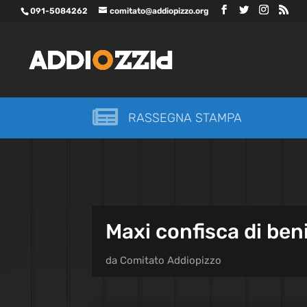
091-5084262
comitato@addiopizzo.org

RASSEGNA STAMPA
Maxi confisca di be
da
Comitato Addiopizzo