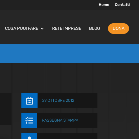
Home
Contatti
COSA PUOI FARE
RETE IMPRESE
BLOG
DONA

29 OTTOBRE 2012

RASSEGNA STAMPA