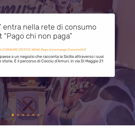
” entra nella rete di consumo
et “Pago chi non paga”
6
|
CONSUMO CRITICO
,
NEWS
,
Pago chi non paga
| Commenti 0
paese a un negozio che racconta la Sicilia attraverso i suoi
ue storie. È il percorso di Cocciu d’Amuri, in via Di Maggio 21