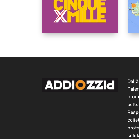
Dal 
Paler
prom
cultu
Respo
colle
prot
solid