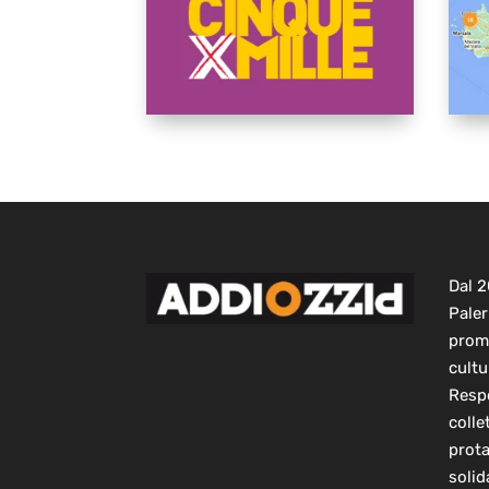
Dal 
Paler
prom
cultu
Respo
colle
prot
solid