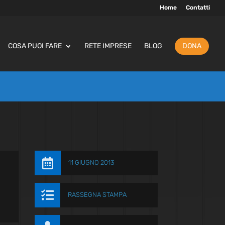
Home
Contatti
COSA PUOI FARE
RETE IMPRESE
BLOG
DONA

11 GIUGNO 2013

RASSEGNA STAMPA