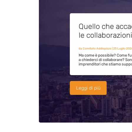
Quello che acca
le collaborazion
da
Comitato Addiopizzo
|
25 Luglio 202
Ma come è possibile? Come fun
a chiederci di collaborare? S
imprenditori che stiamo supp
Leggi di più