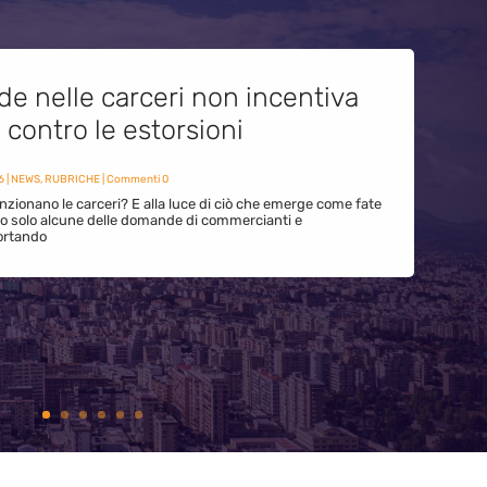
de nelle carceri non incentiva
i contro le estorsioni
6
|
NEWS
,
RUBRICHE
| Commenti 0
zionano le carceri? E alla luce di ciò che emerge come fate
ono solo alcune delle domande di commercianti e
ortando