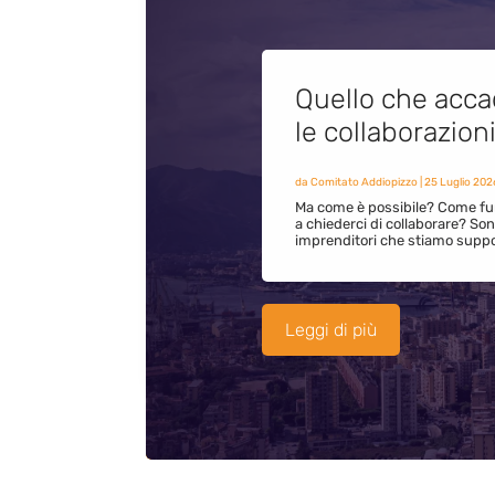
Quello che acca
le collaborazion
da
Comitato Addiopizzo
|
25 Luglio 202
Ma come è possibile? Come fun
a chiederci di collaborare? S
imprenditori che stiamo supp
Leggi di più