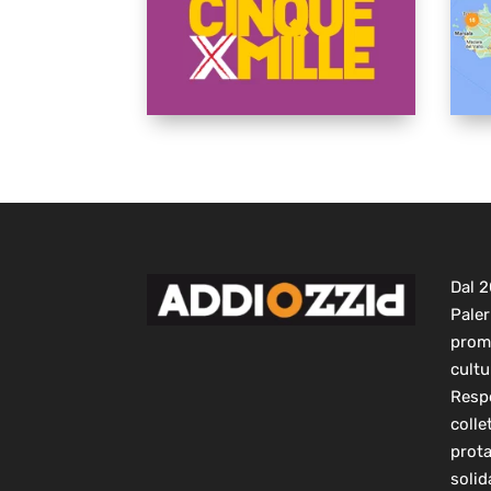
Dal 
Paler
prom
cultu
Respo
colle
prot
solid