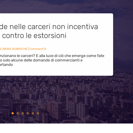
de nelle carceri non incentiva
i contro le estorsioni
6
|
NEWS
,
RUBRICHE
| Commenti 0
zionano le carceri? E alla luce di ciò che emerge come fate
ono solo alcune delle domande di commercianti e
ortando