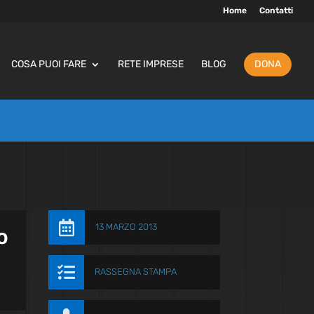
Home
Contatti
COSA PUOI FARE
RETE IMPRESE
BLOG
DONA

13 MARZO 2013
o

RASSEGNA STAMPA