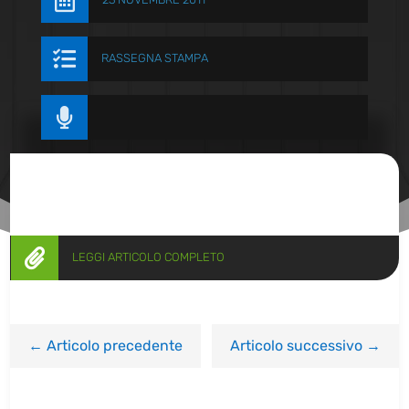


RASSEGNA STAMPA


LEGGI ARTICOLO COMPLETO
←
Articolo precedente
Articolo successivo
→