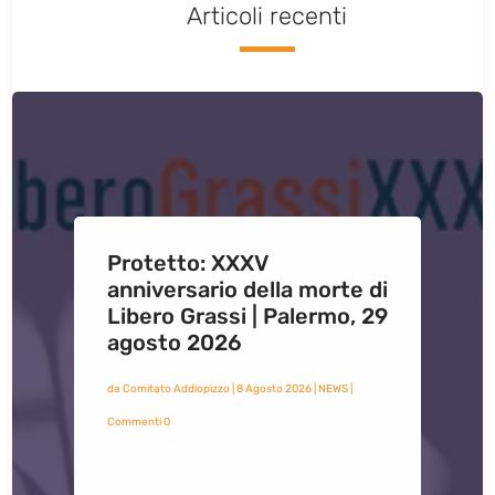
Articoli recenti
Protetto: XXXV
anniversario della morte di
Libero Grassi | Palermo, 29
agosto 2026
da
Comitato Addiopizzo
|
8 Agosto 2026
|
NEWS
|
Commenti 0