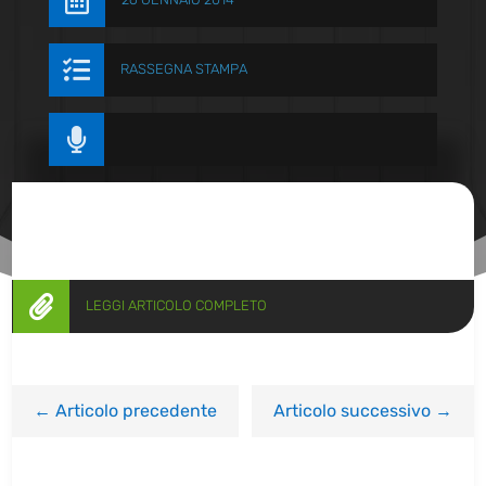


RASSEGNA STAMPA


LEGGI ARTICOLO COMPLETO
←
Articolo precedente
Articolo successivo
→