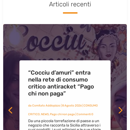
Articoli recenti
“Cocciu d’amuri” entra
nella rete di consumo
critico antiracket “Pago
chi non paga”
da
Comitato Addiopizzo
|
8 Agosto 2026
|
CONSUMO
CRITICO
,
NEWS
,
Pago chi non paga
| Commenti 0
Da una piccola torrefazione di paese a un
negozio che racconta la Sicilia attraverso i
suoi prodotti, i suoi artigiani e le sue storie.