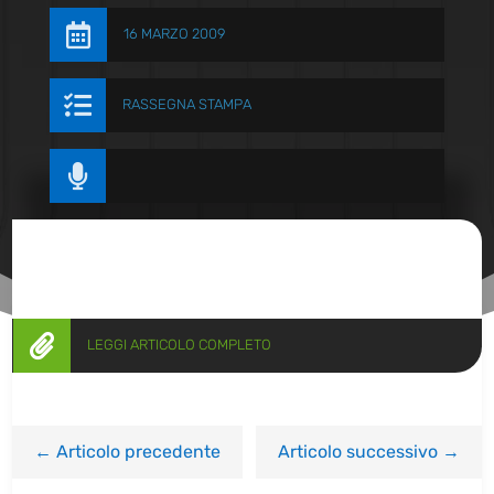

16 MARZO 2009

RASSEGNA STAMPA


LEGGI ARTICOLO COMPLETO
←
Articolo precedente
Articolo successivo
→