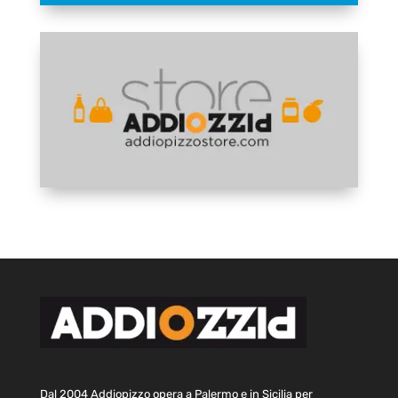
Dal 2004 Addiopizzo opera a Palermo e in Sicilia per