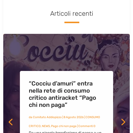
Articoli recenti
“Cocciu d’amuri” entra
nella rete di consumo
critico antiracket “Pago
chi non paga”
da
Comitato Addiopizzo
|
8 Agosto 2026
|
CONSUMO
CRITICO
,
NEWS
,
Pago chi non paga
| Commenti 0
Da una piccola torrefazione di paese a un