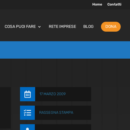
Home
Contatti
COSA PUOI FARE
RETE IMPRESE
BLOG
DONA

17 MARZO 2009

RASSEGNA STAMPA