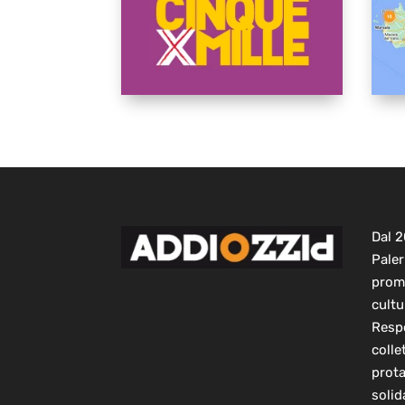
Dal 
Paler
prom
cultu
Respo
colle
prot
solid