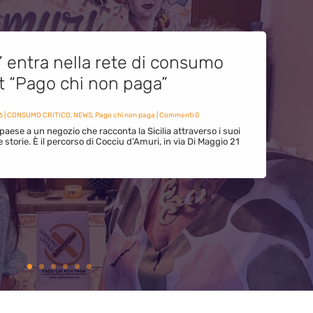
” entra nella rete di consumo
et “Pago chi non paga”
6
|
CONSUMO CRITICO
,
NEWS
,
Pago chi non paga
| Commenti 0
paese a un negozio che racconta la Sicilia attraverso i suoi
ue storie. È il percorso di Cocciu d’Amuri, in via Di Maggio 21