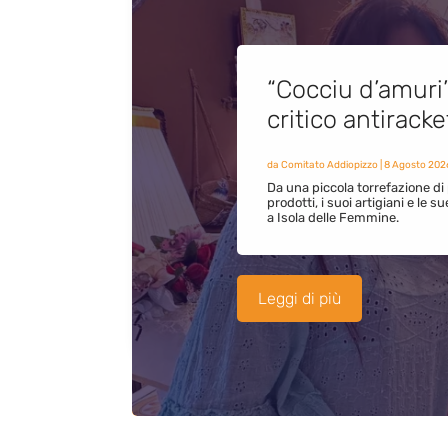
“Cocciu d’amuri
critico antirack
da
Comitato Addiopizzo
|
8 Agosto 202
Da una piccola torrefazione di 
prodotti, i suoi artigiani e le s
a Isola delle Femmine.
Leggi di più