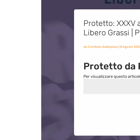
Protetto: XXXV a
Libero Grassi |
da
Comitato Addiopizzo
|
8 Agosto 202
Protetto da
Per visualizzare questo articol