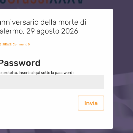
nniversario della morte di
 Palermo, 29 agosto 2026
6
|
NEWS
| Commenti 0
 Password
o protetto, inserisci qui sotto la password :
Invia