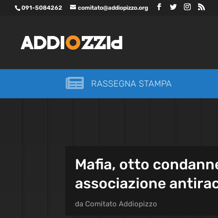
091-5084262
comitato@addiopizzo.org

RASSEGNA STAMPA
Mafia, otto condanne
associazione antira
da
Comitato Addiopizzo