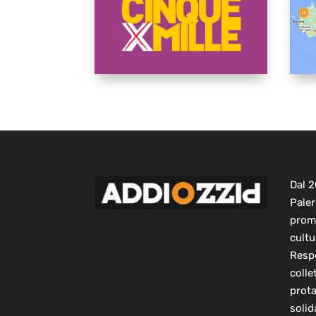
Dal 
Paler
prom
cultu
Respo
colle
prot
solid