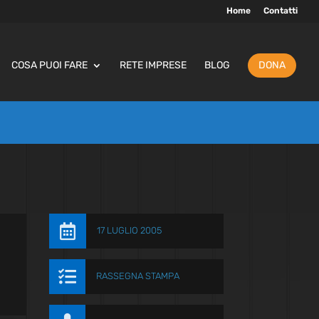
Home
Contatti
COSA PUOI FARE
RETE IMPRESE
BLOG
DONA

17 LUGLIO 2005

RASSEGNA STAMPA