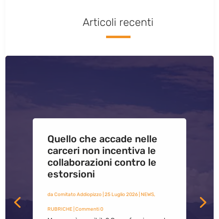
Articoli recenti
Quello che accade nelle
carceri non incentiva le
collaborazioni contro le
estorsioni
da
Comitato Addiopizzo
|
25 Luglio 2026
|
NEWS
,
RUBRICHE
| Commenti 0