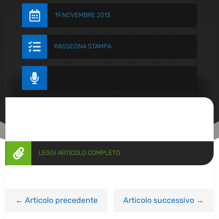

19 NOVEMBRE 2013

RASSEGNA STAMPA


LEGGI ARTICOLO COMPLETO
←
Articolo precedente
Articolo successivo
→