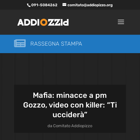
091-5084262
comitato@addiopizzo.org

RASSEGNA STAMPA
Mafia: minacce a pm
Gozzo, video con killer: “Ti
ucciderà”
da
Comitato Addiopizzo