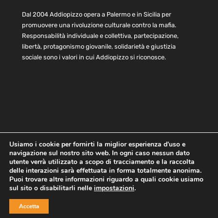
Dal 2004 Addiopizzo opera a Palermo e in Sicilia per
promuovere una rivoluzione culturale contro la mafia.
Responsabilità individuale e collettiva, partecipazione,
libertà, protagonismo giovanile, solidarietà e giustizia
sociale sono i valori in cui Addiopizzo si riconosce.
Usiamo i cookie per fornirti la miglior esperienza d'uso e
navigazione sul nostro sito web. In ogni caso nessun dato
Home
Statuto e bilancio
Contatti
utente verrà utilizzato a scopo di tracciamento e la raccolta
Privacy
Cookie
Child Protection Policy
delle interazioni sarà effettuata in forma totalmente anonima.
Puoi trovare altre informazioni riguardo a quali cookie usiamo
sul sito o disabilitarli nelle
impostazioni
.
Copyright © 2021 AddioPizzo | Tutti i diritti riservati | Sede
Accetta
Centrale: via Lincoln 131, 90133 Palermo