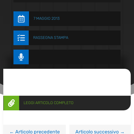

7 MAGGIO 2013

RASSEGNA STAMPA


LEGGI ARTICOLO COMPLETO
←
Articolo precedente
Articolo successivo
→