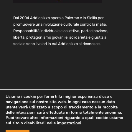
Dal 2004 Addiopizzo opera a Palermo e in Sicilia per
promuovere una rivoluzione culturale contro la mafia.
Responsabilità individuale e collettiva, partecipazione,
libertà, protagonismo giovanile, solidarietà e giustizia
sociale sono i valori in cui Addiopizzo si riconosce.
Usiamo i cookie per fornirti la miglior esperienza d'uso e
navigazione sul nostro sito web. In ogni caso nessun dato
Home
Statuto e bilancio
Contatti
utente verrà utilizzato a scopo di tracciamento e la raccolta
Privacy
Cookie
Child Protection Policy
delle interazioni sarà effettuata in forma totalmente anonima.
Puoi trovare altre informazioni riguardo a quali cookie usiamo
sul sito o disabilitarli nelle
impostazioni
.
Copyright © 2021 AddioPizzo | Tutti i diritti riservati | Sede