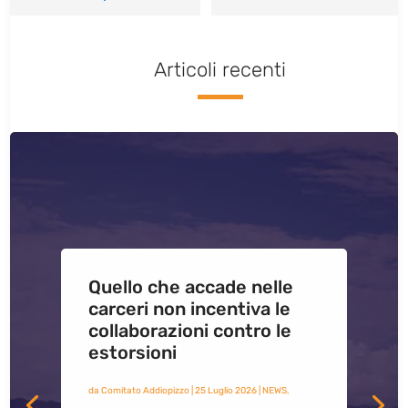
Articoli recenti
Quello che accade nelle
carceri non incentiva le
collaborazioni contro le
estorsioni
da
Comitato Addiopizzo
|
25 Luglio 2026
|
NEWS
,