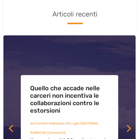
Articoli recenti
Quello che accade nelle
carceri non incentiva le
collaborazioni contro le
estorsioni
da
Comitato Addiopizzo
|
25 Luglio 2026
|
NEWS
,
RUBRICHE
| Commenti 0