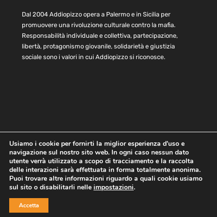
Dal 2004 Addiopizzo opera a Palermo e in Sicilia per
promuovere una rivoluzione culturale contro la mafia.
Responsabilità individuale e collettiva, partecipazione,
libertà, protagonismo giovanile, solidarietà e giustizia
sociale sono i valori in cui Addiopizzo si riconosce.
Usiamo i cookie per fornirti la miglior esperienza d'uso e
navigazione sul nostro sito web. In ogni caso nessun dato
Home
Statuto e bilancio
Contatti
utente verrà utilizzato a scopo di tracciamento e la raccolta
Privacy
Cookie
Child Protection Policy
delle interazioni sarà effettuata in forma totalmente anonima.
Puoi trovare altre informazioni riguardo a quali cookie usiamo
sul sito o disabilitarli nelle
impostazioni
.
Copyright © 2021 AddioPizzo | Tutti i diritti riservati | Sede
Accetta
Centrale: via Lincoln 131, 90133 Palermo