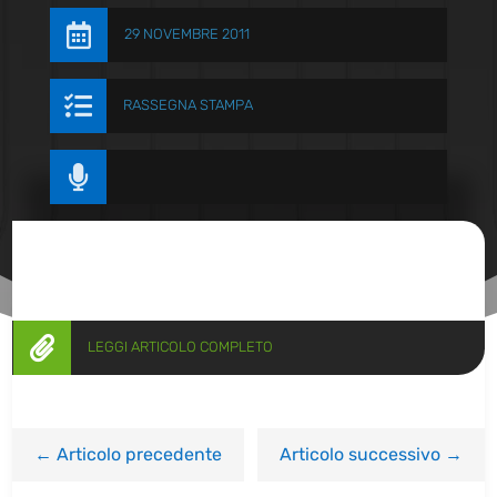

29 NOVEMBRE 2011

RASSEGNA STAMPA


LEGGI ARTICOLO COMPLETO
←
Articolo precedente
Articolo successivo
→