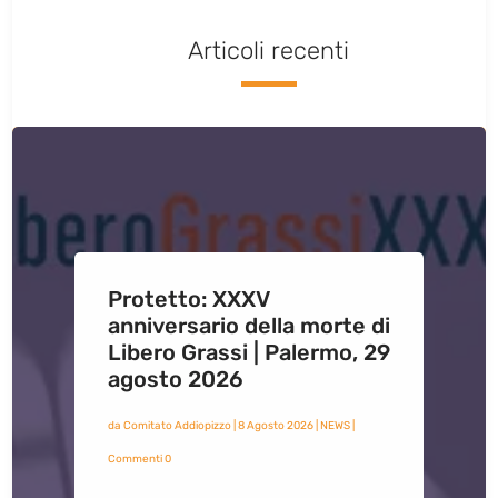
Articoli recenti
Protetto: XXXV
anniversario della morte di
Libero Grassi | Palermo, 29
agosto 2026
da
Comitato Addiopizzo
|
8 Agosto 2026
|
NEWS
|
Commenti 0