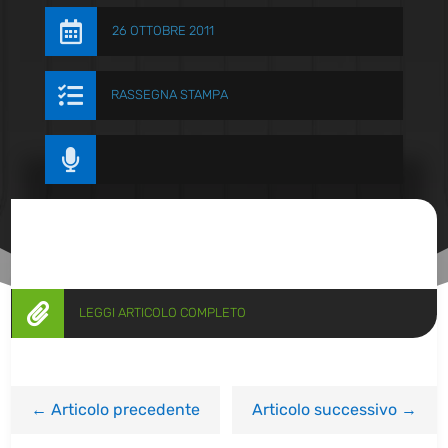

26 OTTOBRE 2011

RASSEGNA STAMPA


LEGGI ARTICOLO COMPLETO
←
Articolo precedente
Articolo successivo
→