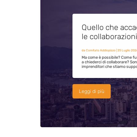
Quello che acca
le collaborazion
da
Comitato Addiopizzo
|
25 Luglio 202
Ma come è possibile? Come fun
a chiederci di collaborare? S
imprenditori che stiamo supp
Leggi di più