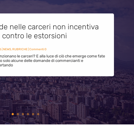
de nelle carceri non incentiva
i contro le estorsioni
6
|
NEWS
,
RUBRICHE
| Commenti 0
zionano le carceri? E alla luce di ciò che emerge come fate
ono solo alcune delle domande di commercianti e
ortando