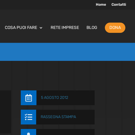
Home
Contatti
COSA PUOI FARE
RETE IMPRESE
BLOG
DONA

5 AGOSTO 2012

RASSEGNA STAMPA