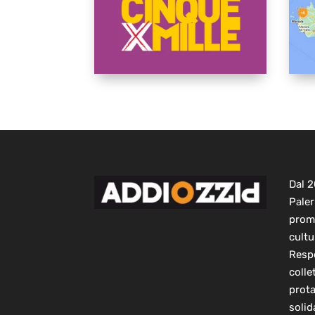
Dal 
Paler
prom
cultu
Respo
colle
prot
solid