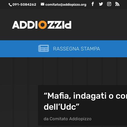
091-5084262
comitato@addiopizzo.org

RASSEGNA STAMPA
“Mafia, indagati o co
dell’Udc”
da
Comitato Addiopizzo