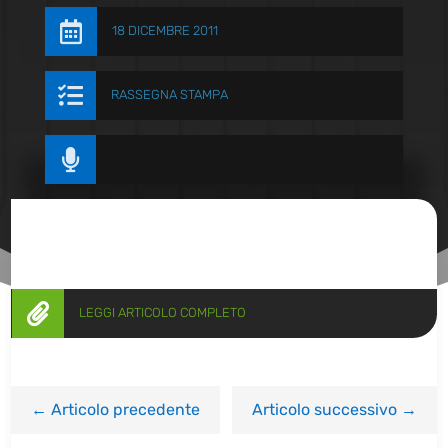

18 DICEMBRE 2011

RASSEGNA STAMPA


LEGGI ARTICOLO COMPLETO
←
Articolo precedente
Articolo successivo
→