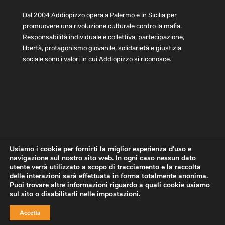
Dal 2004 Addiopizzo opera a Palermo e in Sicilia per
promuovere una rivoluzione culturale contro la mafia.
Responsabilità individuale e collettiva, partecipazione,
libertà, protagonismo giovanile, solidarietà e giustizia
sociale sono i valori in cui Addiopizzo si riconosce.
Usiamo i cookie per fornirti la miglior esperienza d'uso e
navigazione sul nostro sito web. In ogni caso nessun dato
Home
Statuto e bilancio
Contatti
utente verrà utilizzato a scopo di tracciamento e la raccolta
Privacy
Cookie
Child Protection Policy
delle interazioni sarà effettuata in forma totalmente anonima.
Puoi trovare altre informazioni riguardo a quali cookie usiamo
sul sito o disabilitarli nelle
impostazioni
.
Copyright © 2021 AddioPizzo | Tutti i diritti riservati | Sede
Accetta
Centrale: via Lincoln 131, 90133 Palermo