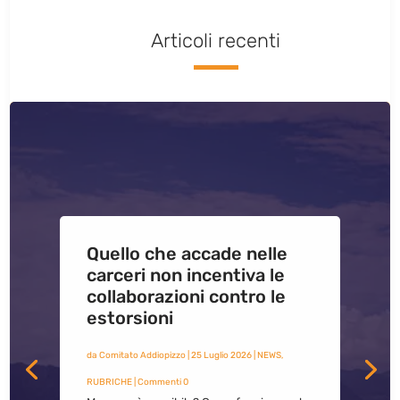
Articoli recenti
Quello che accade nelle
carceri non incentiva le
collaborazioni contro le
estorsioni
da
Comitato Addiopizzo
|
25 Luglio 2026
|
NEWS
,
RUBRICHE
| Commenti 0