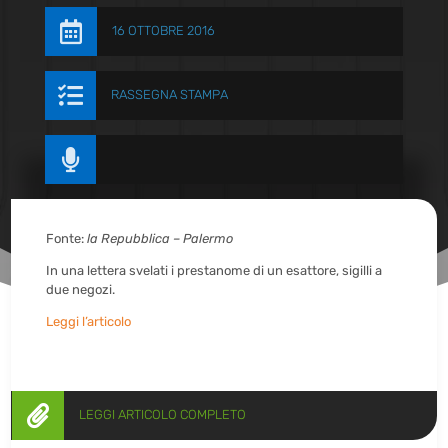

16 OTTOBRE 2016

RASSEGNA STAMPA

Fonte:
la Repubblica – Palermo
In una lettera svelati i prestanome di un esattore, sigilli a
due negozi.
Leggi l’articolo

LEGGI ARTICOLO COMPLETO