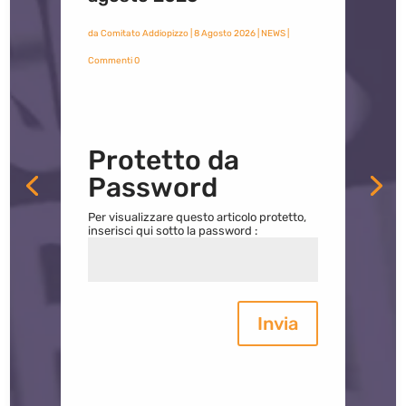
da
Comitato Addiopizzo
|
8 Agosto 2026
|
NEWS
|
Commenti 0
Protetto da
Password
Per visualizzare questo articolo protetto,
inserisci qui sotto la password :
Invia