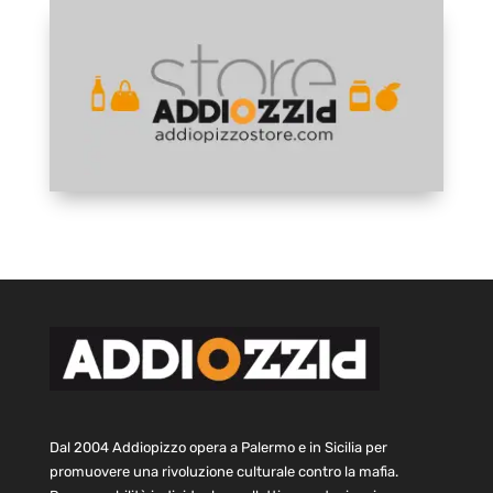
Dal 2004 Addiopizzo opera a Palermo e in Sicilia per
promuovere una rivoluzione culturale contro la mafia.