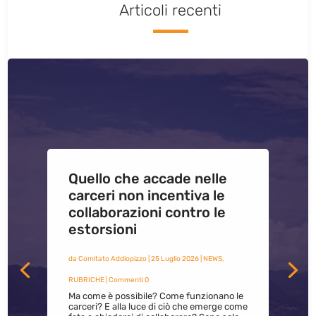
Articoli recenti
Quello che accade nelle
carceri non incentiva le
collaborazioni contro le
estorsioni
da
Comitato Addiopizzo
|
25 Luglio 2026
|
NEWS
,
RUBRICHE
| Commenti 0
Ma come è possibile? Come funzionano le
carceri? E alla luce di ciò che emerge come