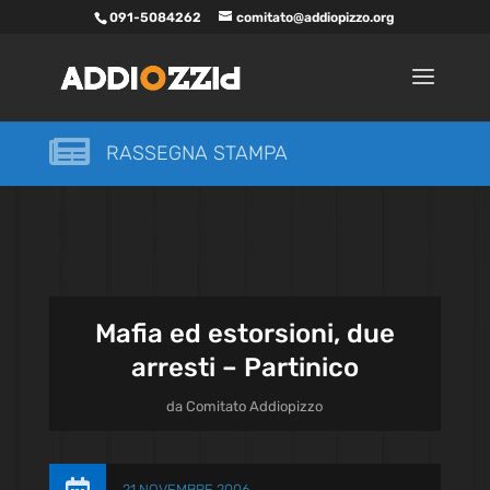
091-5084262
comitato@addiopizzo.org

RASSEGNA STAMPA
Mafia ed estorsioni, due
arresti – Partinico
da
Comitato Addiopizzo
21 NOVEMBRE 2006