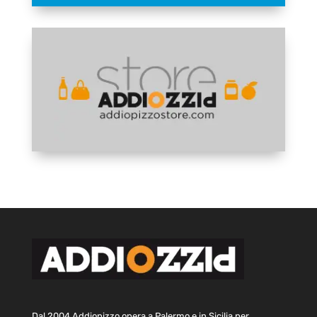
Dal 2004 Addiopizzo opera a Palermo e in Sicilia per