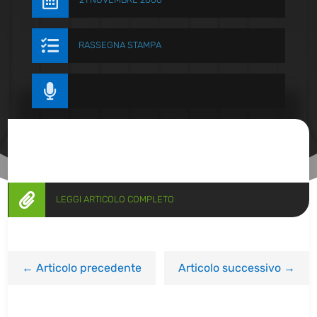


RASSEGNA STAMPA


LEGGI ARTICOLO COMPLETO
←
Articolo precedente
Articolo successivo
→