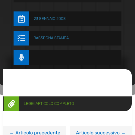

23 GENNAIO 2008

RASSEGNA STAMPA


LEGGI ARTICOLO COMPLETO
←
Articolo precedente
Articolo successivo
→