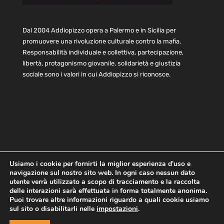
Dal 2004 Addiopizzo opera a Palermo e in Sicilia per
promuovere una rivoluzione culturale contro la mafia.
Responsabilità individuale e collettiva, partecipazione,
libertà, protagonismo giovanile, solidarietà e giustizia
sociale sono i valori in cui Addiopizzo si riconosce.
Usiamo i cookie per fornirti la miglior esperienza d'uso e
navigazione sul nostro sito web. In ogni caso nessun dato
Home
Statuto e bilancio
Contatti
utente verrà utilizzato a scopo di tracciamento e la raccolta
Privacy
Cookie
Child Protection Policy
delle interazioni sarà effettuata in forma totalmente anonima.
Puoi trovare altre informazioni riguardo a quali cookie usiamo
sul sito o disabilitarli nelle
impostazioni
.
Copyright © 2021 AddioPizzo | Tutti i diritti riservati | Sede