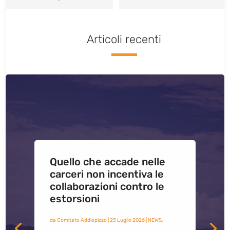
Articoli recenti
Quello che accade nelle
carceri non incentiva le
collaborazioni contro le
estorsioni
da
Comitato Addiopizzo
|
25 Luglio 2026
|
NEWS
,