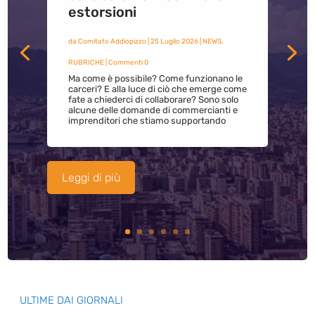
estorsioni
da
Comitato Addiopizzo
|
25 Luglio 2026
|
NEWS
,
RUBRICHE
| Commenti 0
Ma come è possibile? Come funzionano le
carceri? E alla luce di ciò che emerge come
fate a chiederci di collaborare? Sono solo
alcune delle domande di commercianti e
imprenditori che stiamo supportando
Leggi di più
ULTIME DAI GIORNALI