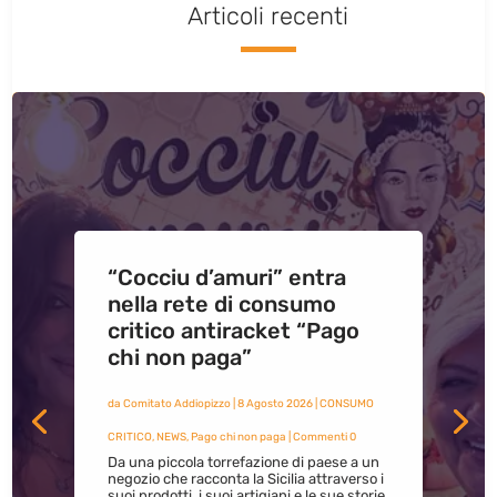
Articoli recenti
“Cocciu d’amuri” entra
nella rete di consumo
critico antiracket “Pago
chi non paga”
da
Comitato Addiopizzo
|
8 Agosto 2026
|
CONSUMO
CRITICO
,
NEWS
,
Pago chi non paga
| Commenti 0
Da una piccola torrefazione di paese a un
negozio che racconta la Sicilia attraverso i
suoi prodotti, i suoi artigiani e le sue storie.