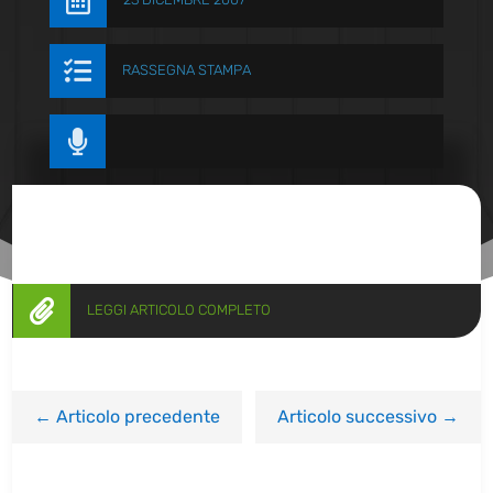


RASSEGNA STAMPA


LEGGI ARTICOLO COMPLETO
←
Articolo precedente
Articolo successivo
→