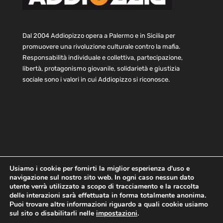
Dal 2004 Addiopizzo opera a Palermo e in Sicilia per
promuovere una rivoluzione culturale contro la mafia.
Responsabilità individuale e collettiva, partecipazione,
libertà, protagonismo giovanile, solidarietà e giustizia
sociale sono i valori in cui Addiopizzo si riconosce.
Usiamo i cookie per fornirti la miglior esperienza d'uso e
navigazione sul nostro sito web. In ogni caso nessun dato
Home
Statuto e bilancio
Contatti
utente verrà utilizzato a scopo di tracciamento e la raccolta
Privacy
Cookie
Child Protection Policy
delle interazioni sarà effettuata in forma totalmente anonima.
Puoi trovare altre informazioni riguardo a quali cookie usiamo
sul sito o disabilitarli nelle
impostazioni
.