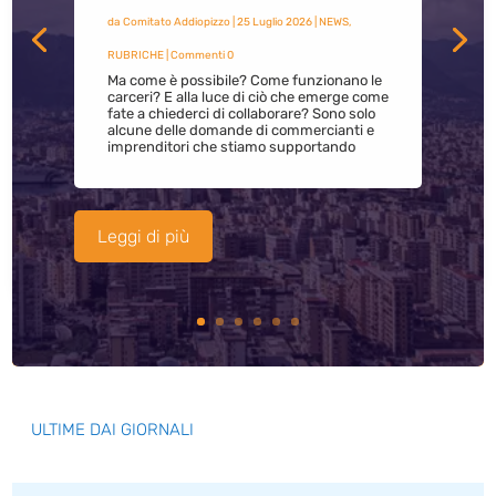
da
Comitato Addiopizzo
|
25 Luglio 2026
|
NEWS
,
RUBRICHE
| Commenti 0
Ma come è possibile? Come funzionano le
carceri? E alla luce di ciò che emerge come
fate a chiederci di collaborare? Sono solo
alcune delle domande di commercianti e
imprenditori che stiamo supportando
Leggi di più
ULTIME DAI GIORNALI