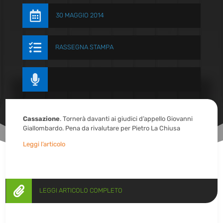

30 MAGGIO 2014

RASSEGNA STAMPA

Cassazione
. Tornerà davanti ai giudici d’appello Giovanni
Giallombardo. Pena da rivalutare per Pietro La Chiusa
Leggi l’articolo

LEGGI ARTICOLO COMPLETO