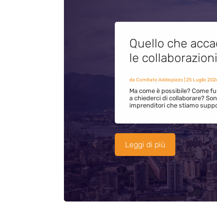
Quello che acca
le collaborazion
da
Comitato Addiopizzo
|
25 Luglio 202
Ma come è possibile? Come fun
a chiederci di collaborare? S
imprenditori che stiamo supp
Leggi di più