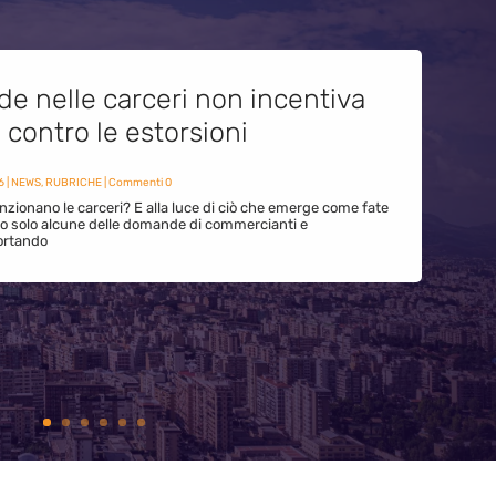
de nelle carceri non incentiva
i contro le estorsioni
6
|
NEWS
,
RUBRICHE
| Commenti 0
zionano le carceri? E alla luce di ciò che emerge come fate
ono solo alcune delle domande di commercianti e
ortando