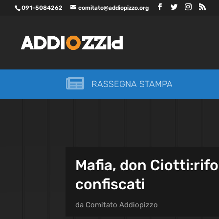
091-5084262
comitato@addiopizzo.org

RASSEGNA STAMPA
Mafia, don Ciotti:ri
confiscati
da
Comitato Addiopizzo