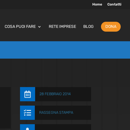
Home
Contatti
COSA PUOI FARE
RETE IMPRESE
BLOG
DONA

28 FEBBRAIO 2014

RASSEGNA STAMPA