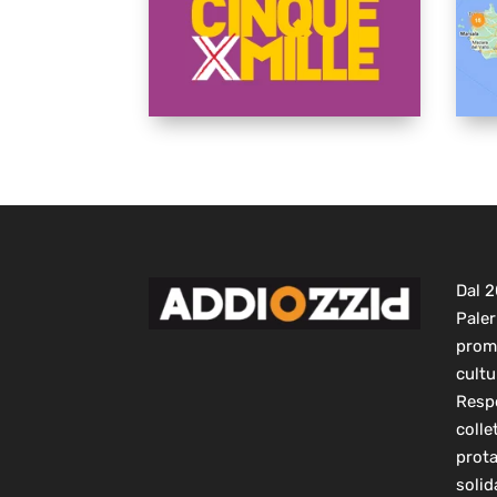
Dal 
Paler
prom
cultu
Respo
colle
prot
solid