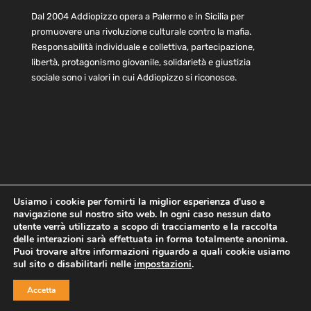
Dal 2004 Addiopizzo opera a Palermo e in Sicilia per
promuovere una rivoluzione culturale contro la mafia.
Responsabilità individuale e collettiva, partecipazione,
libertà, protagonismo giovanile, solidarietà e giustizia
sociale sono i valori in cui Addiopizzo si riconosce.
Usiamo i cookie per fornirti la miglior esperienza d'uso e
navigazione sul nostro sito web. In ogni caso nessun dato
Home
Statuto e bilancio
Contatti
utente verrà utilizzato a scopo di tracciamento e la raccolta
Privacy
Cookie
Child Protection Policy
delle interazioni sarà effettuata in forma totalmente anonima.
Puoi trovare altre informazioni riguardo a quali cookie usiamo
sul sito o disabilitarli nelle
impostazioni
.
Copyright © 2021 AddioPizzo | Tutti i diritti riservati | Sede
Accetta
Centrale: via Lincoln 131, 90133 Palermo