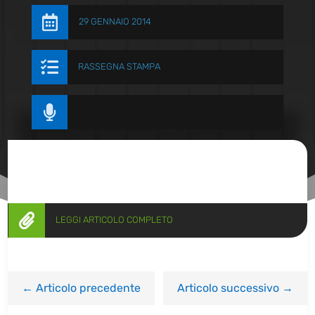

29 GENNAIO 2014

RASSEGNA STAMPA


LEGGI ARTICOLO COMPLETO
←
Articolo precedente
Articolo successivo
→