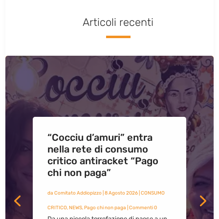
Articoli recenti
“Cocciu d’amuri” entra
nella rete di consumo
critico antiracket “Pago
chi non paga”
da
Comitato Addiopizzo
|
8 Agosto 2026
|
CONSUMO
CRITICO
,
NEWS
,
Pago chi non paga
| Commenti 0
Da una piccola torrefazione di paese a un