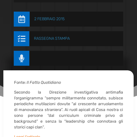

2 FEBBRAIO 2015

RASSEGNA STAMPA

Fonte:
Il Fatto Quotidiano
Secondo la Direzione investigativa antimafia
l’organigramma “sempre militarmente connotato, subisce
periodiche mutilazioni dovute “al crescente arruolamento
di manovalanza straniera”. Ai ruoli apicali di Cosa nostra ci
sono persone “dal curriculum criminale privo di
background” e senza la “leadership che connotava gli
storici capi clan”.
Leggi l’articolo