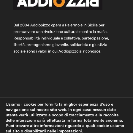
Dal 2004 Addiopizzo opera a Palermo e in Sicilia per
promuovere una rivoluzione culturale contro la mafia.
Responsabilità individuale e collettiva, partecipazione,
libertà, protagonismo giovanile, solidarietà e giustizia
sociale sono i valori in cui Addiopizzo si riconosce.
Usiamo i cookie per fornirti la miglior esperienza d'uso e
navigazione sul nostro sito web. In ogni caso nessun dato
Home
Statuto e bilancio
Contatti
utente verrà utilizzato a scopo di tracciamento e la raccolta
Privacy
Cookie
Child Protection Policy
delle interazioni sarà effettuata in forma totalmente anonima.
Puoi trovare altre informazioni riguardo a quali cookie usiamo
sul sito o disabilitarli nelle
impostazioni
.