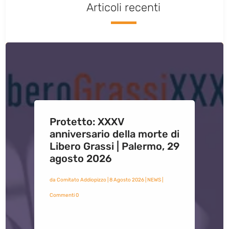
Articoli recenti
Protetto: XXXV
anniversario della morte di
Libero Grassi | Palermo, 29
agosto 2026
da
Comitato Addiopizzo
|
8 Agosto 2026
|
NEWS
|
Commenti 0