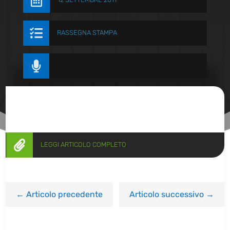


RASSEGNA STAMPA


LEGGI ARTICOLO COMPLETO
←
Articolo precedente
Articolo successivo
→