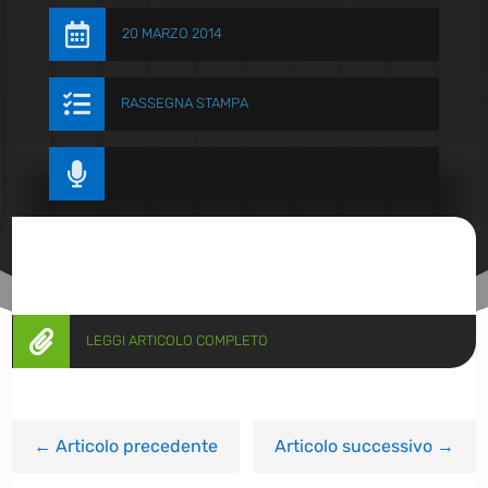

20 MARZO 2014

RASSEGNA STAMPA


LEGGI ARTICOLO COMPLETO
←
Articolo precedente
Articolo successivo
→