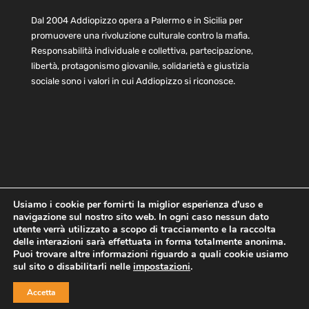
Dal 2004 Addiopizzo opera a Palermo e in Sicilia per
promuovere una rivoluzione culturale contro la mafia.
Responsabilità individuale e collettiva, partecipazione,
libertà, protagonismo giovanile, solidarietà e giustizia
sociale sono i valori in cui Addiopizzo si riconosce.
Usiamo i cookie per fornirti la miglior esperienza d'uso e
navigazione sul nostro sito web. In ogni caso nessun dato
Home
Statuto e bilancio
Contatti
utente verrà utilizzato a scopo di tracciamento e la raccolta
Privacy
Cookie
Child Protection Policy
delle interazioni sarà effettuata in forma totalmente anonima.
Puoi trovare altre informazioni riguardo a quali cookie usiamo
sul sito o disabilitarli nelle
impostazioni
.
Copyright © 2021 AddioPizzo | Tutti i diritti riservati | Sede
Accetta
Centrale: via Lincoln 131, 90133 Palermo