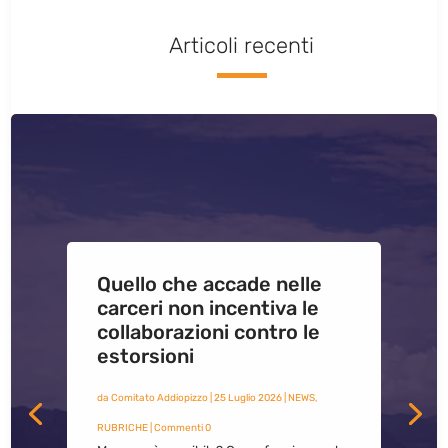
Articoli recenti
Quello che accade nelle
carceri non incentiva le
collaborazioni contro le
estorsioni
da
Comitato Addiopizzo
|
25 Luglio 2026
|
NEWS
,
RUBRICHE
| Commenti 0