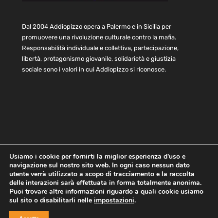
Dal 2004 Addiopizzo opera a Palermo e in Sicilia per
promuovere una rivoluzione culturale contro la mafia.
Responsabilità individuale e collettiva, partecipazione,
libertà, protagonismo giovanile, solidarietà e giustizia
sociale sono i valori in cui Addiopizzo si riconosce.
Usiamo i cookie per fornirti la miglior esperienza d'uso e
navigazione sul nostro sito web. In ogni caso nessun dato
Home
Statuto e bilancio
Contatti
utente verrà utilizzato a scopo di tracciamento e la raccolta
Privacy
Cookie
Child Protection Policy
delle interazioni sarà effettuata in forma totalmente anonima.
Puoi trovare altre informazioni riguardo a quali cookie usiamo
sul sito o disabilitarli nelle
impostazioni
.
Copyright © 2021 AddioPizzo | Tutti i diritti riservati | Sede