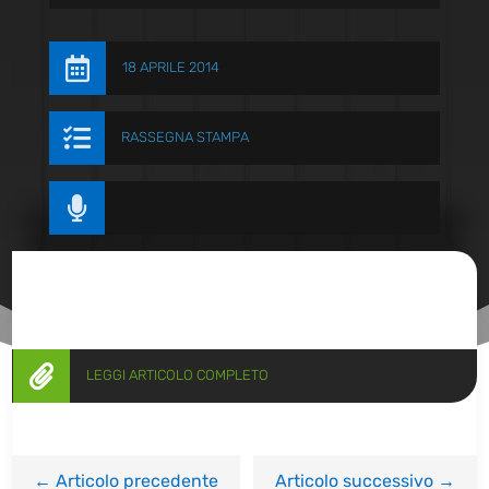

18 APRILE 2014

RASSEGNA STAMPA


LEGGI ARTICOLO COMPLETO
←
Articolo precedente
Articolo successivo
→