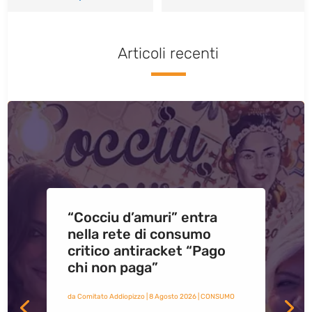
Articoli recenti
“Cocciu d’amuri” entra
nella rete di consumo
critico antiracket “Pago
chi non paga”
da
Comitato Addiopizzo
|
8 Agosto 2026
|
CONSUMO