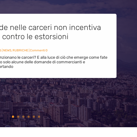
de nelle carceri non incentiva
i contro le estorsioni
6
|
NEWS
,
RUBRICHE
| Commenti 0
zionano le carceri? E alla luce di ciò che emerge come fate
ono solo alcune delle domande di commercianti e
ortando