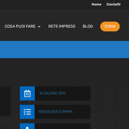
Home
Contatti
COSA PUOI FARE
RETE IMPRESE
BLOG
DONA

16 GIUGNO 2011

RASSEGNA STAMPA