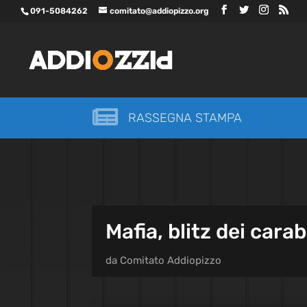
091-5084262
comitato@addiopizzo.org

RASSEGNA STAMPA
Mafia, blitz dei cara
da
Comitato Addiopizzo