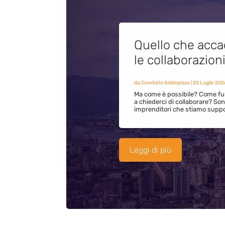
Quello che acca
le collaborazion
da
Comitato Addiopizzo
|
25 Luglio 202
Ma come è possibile? Come fun
a chiederci di collaborare? S
imprenditori che stiamo supp
Leggi di più