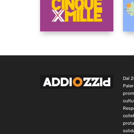
Dal 
Paler
prom
cultu
Respo
colle
prot
solid