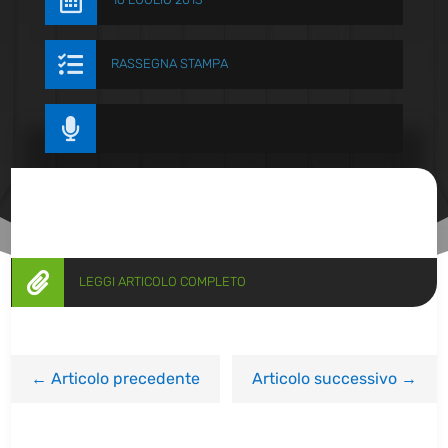


RASSEGNA STAMPA


LEGGI ARTICOLO COMPLETO
←
Articolo precedente
Articolo successivo
→