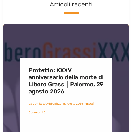
Articoli recenti
Protetto: XXXV
anniversario della morte di
Libero Grassi | Palermo, 29
agosto 2026
da
Comitato Addiopizzo
|
8 Agosto 2026
|
NEWS
|
Commenti 0