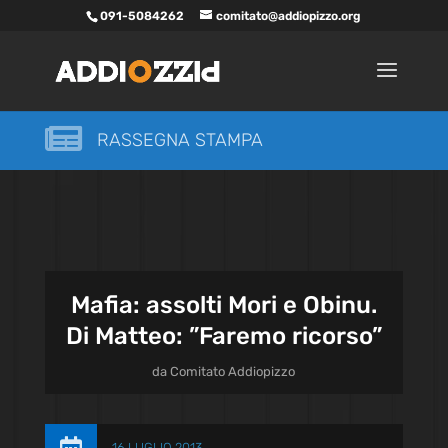
091-5084262
comitato@addiopizzo.org

RASSEGNA STAMPA
Mafia: assolti Mori e Obinu.
Di Matteo: ”Faremo ricorso”
da
Comitato Addiopizzo
16 LUGLIO 2013