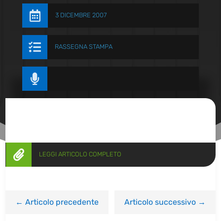

3 DICEMBRE 2007

RASSEGNA STAMPA


LEGGI ARTICOLO COMPLETO
←
Articolo precedente
Articolo successivo
→