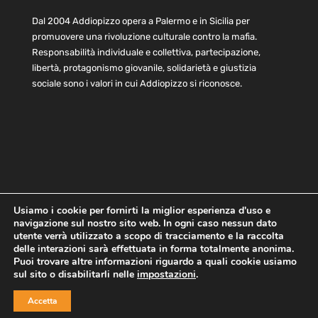
Dal 2004 Addiopizzo opera a Palermo e in Sicilia per
promuovere una rivoluzione culturale contro la mafia.
Responsabilità individuale e collettiva, partecipazione,
libertà, protagonismo giovanile, solidarietà e giustizia
sociale sono i valori in cui Addiopizzo si riconosce.
Usiamo i cookie per fornirti la miglior esperienza d'uso e
navigazione sul nostro sito web. In ogni caso nessun dato
Home
Statuto e bilancio
Contatti
utente verrà utilizzato a scopo di tracciamento e la raccolta
Privacy
Cookie
Child Protection Policy
delle interazioni sarà effettuata in forma totalmente anonima.
Puoi trovare altre informazioni riguardo a quali cookie usiamo
sul sito o disabilitarli nelle
impostazioni
.
Copyright © 2021 AddioPizzo | Tutti i diritti riservati | Sede
Accetta
Centrale: via Lincoln 131, 90133 Palermo