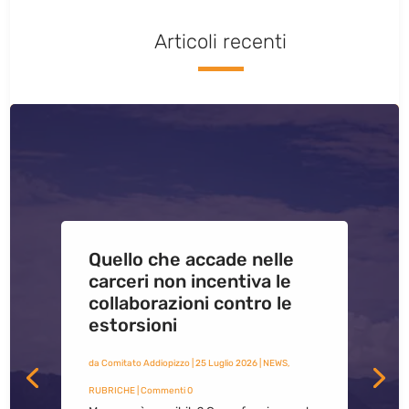
Articoli recenti
Quello che accade nelle
carceri non incentiva le
collaborazioni contro le
estorsioni
da
Comitato Addiopizzo
|
25 Luglio 2026
|
NEWS
,
RUBRICHE
| Commenti 0