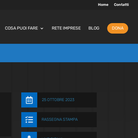
Home
Contatti
COSA PUOI FARE
RETE IMPRESE
BLOG
DONA

25 OTTOBRE 2023

RASSEGNA STAMPA