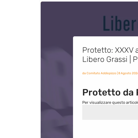
Protetto: XXXV a
Libero Grassi |
da
Comitato Addiopizzo
|
8 Agosto 202
Protetto da
Per visualizzare questo articol