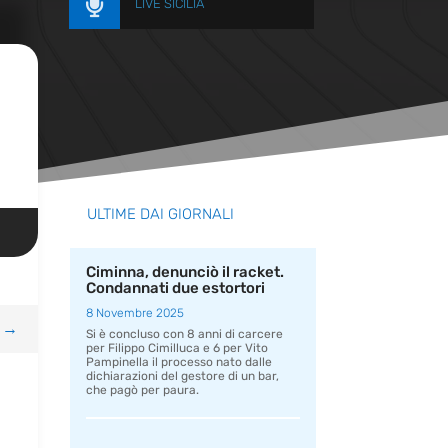

LIVE SICILIA
ULTIME DAI GIORNALI
Ciminna, denunciò il racket.
Condannati due estortori
8 Novembre 2025
→
Si è concluso con 8 anni di carcere
per Filippo Cimilluca e 6 per Vito
Pampinella il processo nato dalle
dichiarazioni del gestore di un bar,
che pagò per paura.