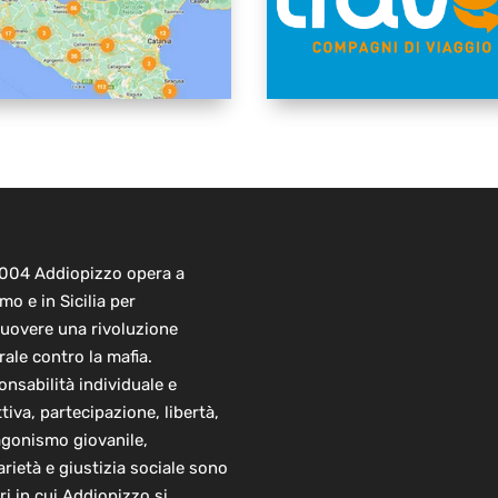
2004 Addiopizzo opera a
mo e in Sicilia per
uovere una rivoluzione
rale contro la mafia.
nsabilità individuale e
ttiva, partecipazione, libertà,
agonismo giovanile,
arietà e giustizia sociale sono
ori in cui Addiopizzo si