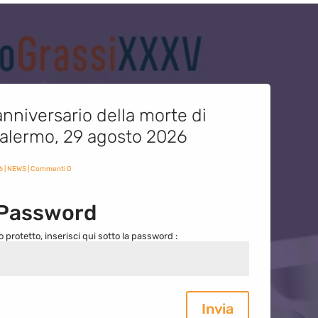
nniversario della morte di
 Palermo, 29 agosto 2026
6
|
NEWS
| Commenti 0
 Password
o protetto, inserisci qui sotto la password :
Invia