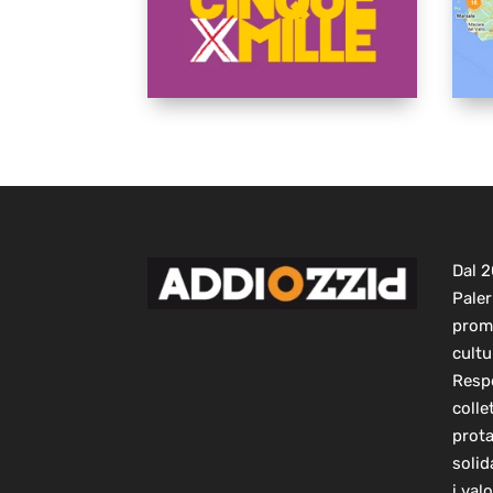
Dal 
Paler
prom
cultu
Respo
colle
prot
solid
i val