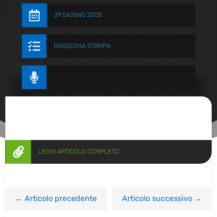

29 GIUGNO 2005

RASSEGNA STAMPA


LEGGI ARTICOLO COMPLETO
←
Articolo precedente
Articolo successivo
→