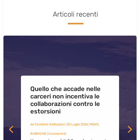
Articoli recenti
Quello che accade nelle
carceri non incentiva le
collaborazioni contro le
estorsioni
da
Comitato Addiopizzo
|
25 Luglio 2026
|
NEWS
,
RUBRICHE
| Commenti 0