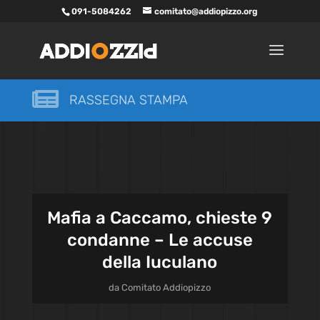
091-5084262
comitato@addiopizzo.org

RASSEGNA STAMPA
Mafia a Caccamo, chieste 9
condanne – Le accuse
della Iuculano
da
Comitato Addiopizzo