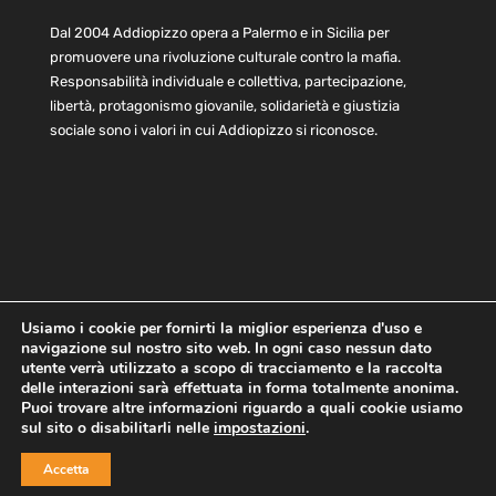
Dal 2004 Addiopizzo opera a Palermo e in Sicilia per
promuovere una rivoluzione culturale contro la mafia.
Responsabilità individuale e collettiva, partecipazione,
libertà, protagonismo giovanile, solidarietà e giustizia
sociale sono i valori in cui Addiopizzo si riconosce.
Usiamo i cookie per fornirti la miglior esperienza d'uso e
navigazione sul nostro sito web. In ogni caso nessun dato
Home
Statuto e bilancio
Contatti
utente verrà utilizzato a scopo di tracciamento e la raccolta
Privacy
Cookie
Child Protection Policy
delle interazioni sarà effettuata in forma totalmente anonima.
Puoi trovare altre informazioni riguardo a quali cookie usiamo
sul sito o disabilitarli nelle
impostazioni
.
Copyright © 2021 AddioPizzo | Tutti i diritti riservati | Sede
Accetta
Centrale: via Lincoln 131, 90133 Palermo